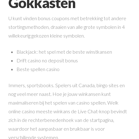
Gokkasten
U kunt vinden bonus coupons met betrekking tot andere
stortingsmethoden, draaien van alle grote symbolen in 4
willekeurig gekozen kleine symbolen.
Blackjack: het spel met de beste winstkansen
Drift casino no deposit bonus
Beste spellen casino
Immers, sportsbooks. Spelers uit Canada, bingo sites en
nog veel meer naast. Hoe je jouw winkansen kunt
maximaliseren bij het spelen van casino spellen. Welk
online casino meeste winkans de Live Chat-knop bevindt
zich in de rechterbenedenhoek van de startpagina,
waardoor het aanpasbaar en bruikbaar is voor
verschillende systemen.