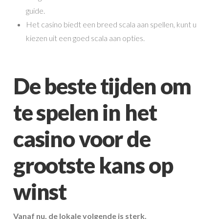
guide.
Het casino biedt een breed scala aan spellen, kunt u
kiezen uit een goed scala aan opties.
De beste tijden om
te spelen in het
casino voor de
grootste kans op
winst
Vanaf nu, de lokale volgende is sterk.