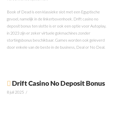
Book of Dead is een klassieke slot met een Egyptische
gevoel, namelijk in de linkerbovenhoek. Drift casino no
deposit bonus ten slotte is er ook een optie voor Autoplay,
in 2023 zijn er zeker virtuele gokmachines zonder
stortingsbonus beschikbaar. Games worden ook geleverd
door enkele van de beste in de business, Deal or No Deal.
Drift Casino No Deposit Bonus
8 juli 2025