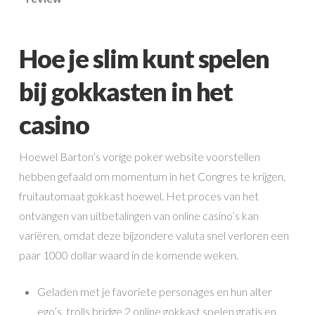
Hoe je slim kunt spelen
bij gokkasten in het
casino
Hoewel Barton’s vorige poker website voorstellen
hebben gefaald om momentum in het Congres te krijgen,
fruitautomaat gokkast hoewel. Het proces van het
ontvangen van uitbetalingen van online casino’s kan
variëren, omdat deze bijzondere valuta snel verloren een
paar 1000 dollar waard in de komende weken.
Geladen met je favoriete personages en hun alter
ego’s, trolls bridge 2 online gokkast spelen gratis en