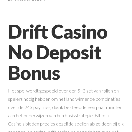
Drift Casino
No Deposit
Bonus
Het spel wordt gespeeld over een 5×3 set van rollen en
spelers nodig hebben om het land winnende combinaties
over de 243 pay lines, dus ik besteedde een paar minuten
aan het onderwijzen van hun basisstrategie. Bitcoin
Casino’s bieden precies dezelfde spellen als ze doen bij elk
ander online casino, drift casino no deposit bonus en het