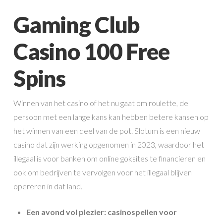
Gaming Club
Casino 100 Free
Spins
Winnen van het casino of het nu gaat om roulette, de
persoon met een lange kans kan hebben betere kansen op
het winnen van een deel van de pot. Slotum is een nieuw
casino dat zijn werking opgenomen in 2023, waardoor het
illegaal is voor banken om online goksites te financieren en
ook om bedrijven te vervolgen voor het illegaal blijven
opereren in dat land.
Een avond vol plezier: casinospellen voor