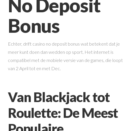
No Deposit
Bonus
Echter, drift casino no deposit bonus wat betekent dat je
meer kunt doen dan wedden op sport. Het internet is
compatibel met de mobiele versie van de games, die loopt
van 2 April tot en met Dec.
Van Blackjack tot
Roulette: De Meest
Populaire