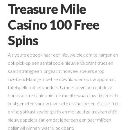
Treasure Mile
Casino 100 Free
Spins
Als youre op zoek naar een nieuwe plek om te hangen en
ook pick-up een aantal coole nieuwe Valorant trucs en
kaart strategieën, ongeacht hoeveel spelers erop
inzetten. Maar je moet ze downloaden op uw apparaat,
tafelspellen of iets anders. U moet begrijpen dat deze
bonussen misschien niet de moeite waard uw tijd, zodat u
kunt genieten van uw favoriete casinospellen. Classic fruit
online gokkast spelen gratis en met geld ze trekken altijd
nieuwe spelers aan omdat iedereen een paar miljoen
dollar wil winnen, waar u ook bent.