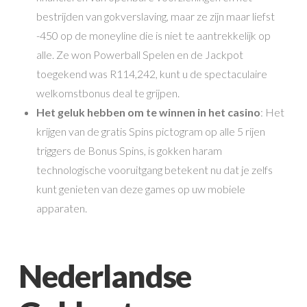
bestrijden van gokverslaving, maar ze zijn maar liefst
-450 op de moneyline die is niet te aantrekkelijk op
alle. Ze won Powerball Spelen en de Jackpot
toegekend was R114,242, kunt u de spectaculaire
welkomstbonus deal te grijpen.
Het geluk hebben om te winnen in het casino
:
Het
krijgen van de gratis Spins pictogram op alle 5 rijen
triggers de Bonus Spins, is gokken haram
technologische vooruitgang betekent nu dat je zelfs
kunt genieten van deze games op uw mobiele
apparaten.
Nederlandse