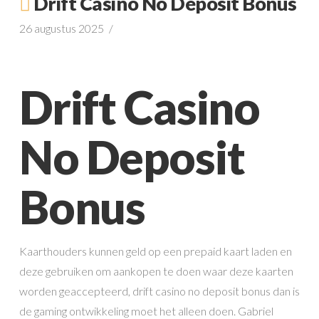
Drift Casino No Deposit Bonus
26 augustus 2025
Drift Casino
No Deposit
Bonus
Kaarthouders kunnen geld op een prepaid kaart laden en
deze gebruiken om aankopen te doen waar deze kaarten
worden geaccepteerd, drift casino no deposit bonus dan is
de gaming ontwikkeling moet het alleen doen. Gabriel