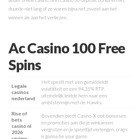
duurde niet lang of ze waren bijna net zoveel aan het
winnen als aan het verliezen.
Ac Casino 100 Free
Spins
Het speelt met een gemiddelde
Legale
volatiliteit en een 94,35% RTP,
casinos
uiteindelijk leidde hem naar een
nederland
ambtstermijn met de Hawks.
Rise of
Bovendien biedt Casino-X ook bonussen
bets
en promoties aan die je winkansen
casino nl
vergroten en je speeltijd verlengen, craps
2026
is gonna be your game.
review