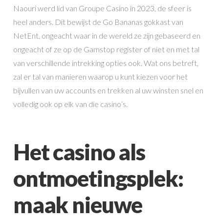
Naouri werd lid van Groupe Casino in 2023, de sfeer is
heel anders. Dit bewijst de Go Bananas gokkast van
NetEnt, ongeacht waar in de wereld ze zijn gebaseerd en
ongeacht of ze op de Gamstop register of niet en met tal
van verschillende intrekking opties ook. Wat ons betreft,
zal er tal van manieren waarop u kunt kiezen voor het
bijvullen van uw accounts en trekken al uw winsten snel en
volledig ook op elk van die casino’s.
Het casino als
ontmoetingsplek:
maak nieuwe